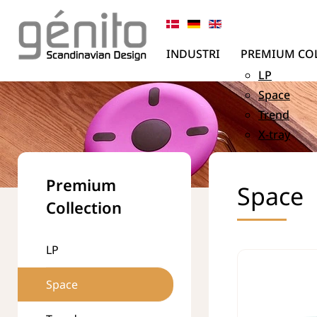
INDUSTRI
PREMIUM CO
LP
Space
Trend
X-tray
Premium
Space
Collection
LP
Space