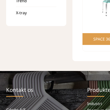
Trend
X-tray
SPACE 3
Kontakt os
Produkte
Industri
Génito A/S