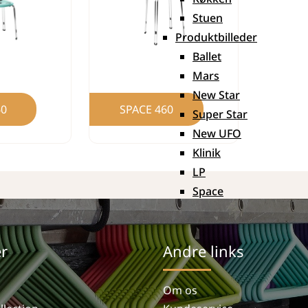
Stuen
Produktbilleder
Ballet
Mars
New Star
60
SPACE 460
Super Star
New UFO
Klinik
LP
Space
r
Andre links
Om os