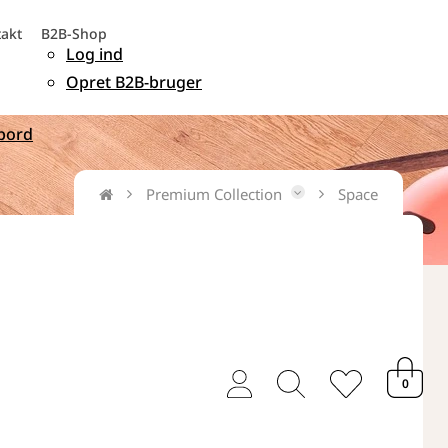
akt
B2B-Shop
Log ind
Opret B2B-bruger
bord
Premium Collection
Space
user
magnifying
heart
0
thin
glass
thin
thin