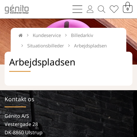
bars
user
magnifying
heart
0
sharp
thin
glass
thin
thin
thin
Kundeservice
Billedarkiv
Situationsbilleder
Arbejdspladsen
Arbejdspladsen
Kontakt os
Génito A/S
Vestergade 28
DK-8860 Ulstrup