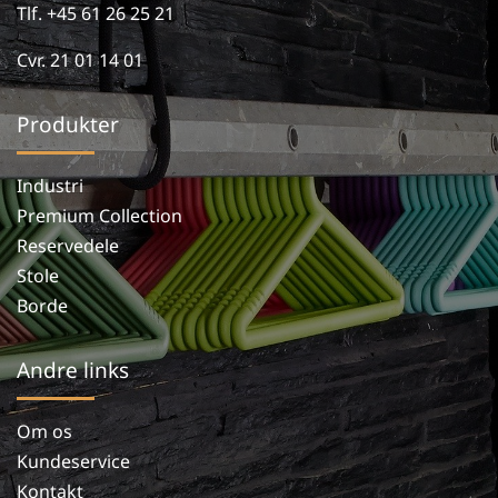
Tlf. +45 61 26 25 21
Cvr. 21 01 14 01
Produkter
Industri
Premium Collection
Reservedele
Stole
Borde
Andre links
Om os
Kundeservice
Kontakt