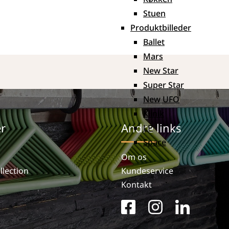
Stuen
Produktbilleder
Ballet
Mars
New Star
Super Star
New UFO
Klinik
r
Andre links
LP
Space
Om os
lection
Kundeservice
Kontakt
facebook
instagram
linkedin
square
in