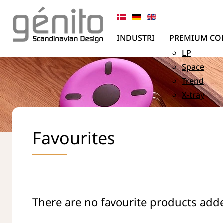
INDUSTRI
PREMIUM CO
LP
Space
Trend
X-tray
Favourites
There are no favourite products add