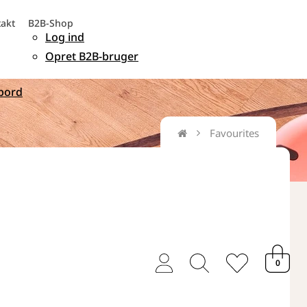
akt
B2B-Shop
Log ind
Opret B2B-bruger
bord
Favourites
user
magnifying
heart
0
thin
glass
thin
thin