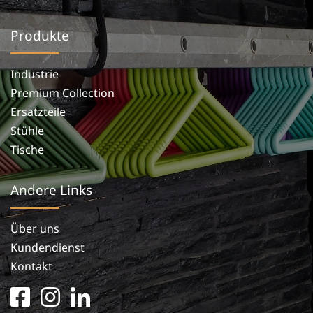
Produkte
Industrie
Premium Collection
Ersatzteile
Stühle
Tische
Andere Links
Über uns
Kundendienst
Kontakt
facebook
instagram
linkedin