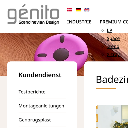
INDUSTRIE
PREMIUM C
LP
Space
Trend
X-tray
Kundendienst
Badez
Testberichte
Montageanleitungen
Genbrugsplast