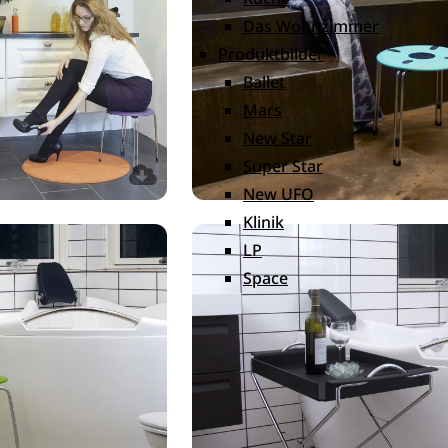
Das Wohnzimmer
Produktbilder
Ballet
Mars
New Star
Super Star
New UFO
Klinik
LP
Space