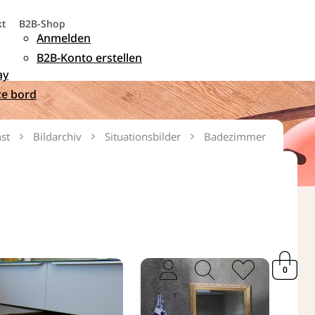
kt
B2B-Shop
Anmelden
B2B-Konto erstellen
ay
ce bord
st
Bildarchiv
Situationsbilder
Badezimmer
user
magnifying
heart
0
thin
glass
thin
thin