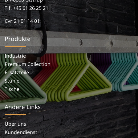
Tlf. +45 61 26 25 21
Cvr. 21 01 14 01
Produkte
Industrie
Premium Collection
Ersatzteile
Stühle
Tische
Andere Links
Über uns
Kundendienst