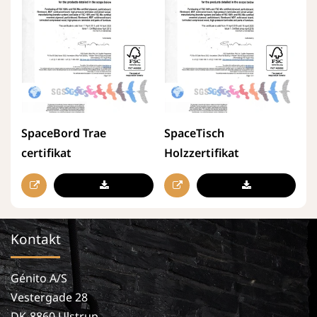
SpaceBord Trae
SpaceTisch
certifikat
Holzzertifikat
Kontakt
Génito A/S
Vestergade 28
DK-8860 Ulstrup