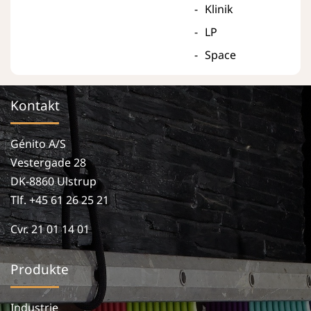
Klinik
LP
Space
Kontakt
Génito A/S
Vestergade 28
DK-8860 Ulstrup
Tlf. +45 61 26 25 21
Cvr. 21 01 14 01
Produkte
Industrie