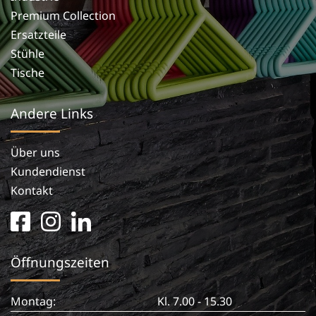
Premium Collection
Ersatzteile
Stühle
Tische
Andere Links
Über uns
Kundendienst
Kontakt
facebook
instagram
linkedin
square
in
Öffnungszeiten
Montag:
Kl. 7.00 - 15.30