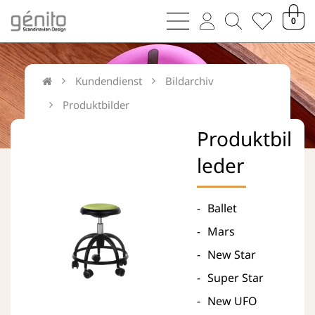
bars
user
magnifying
heart
0
sharp
thin
glass
thin
thin
thin
Kundendienst
Bildarchiv
Produktbilder
Produktbil
leder
Ballet
Mars
New Star
Super Star
New UFO