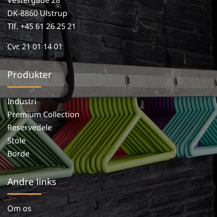
Vestergade 28
DK-8860 Ulstrup
Tlf. +45 61 26 25 21
Cvr. 21 01 14 01
Produkter
Industri
Premium Collection
Reservedele
Stole
Borde
Andre links
Om os