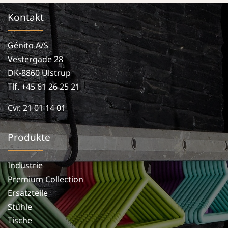
Kontakt
Génito A/S
Vestergade 28
DK-8860 Ulstrup
Tlf. +45 61 26 25 21
Cvr. 21 01 14 01
Produkte
Industrie
Premium Collection
Ersatzteile
Stühle
Tische