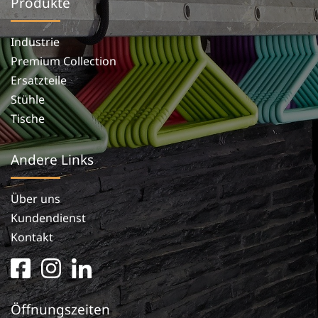
Produkte
Industrie
Premium Collection
Ersatzteile
Stühle
Tische
Andere Links
Über uns
Kundendienst
Kontakt
facebook
instagram
linkedin
square
in
Öffnungszeiten